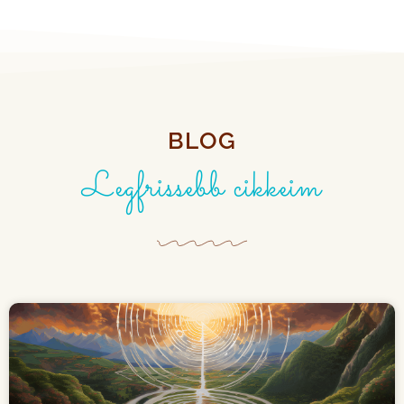
BLOG
Legfrissebb cikkeim