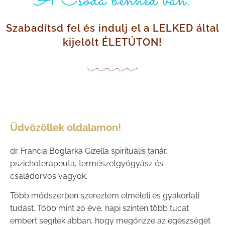
A Csoda benned van.
Szabadítsd fel és indulj el a LELKED által
kijelölt ÉLETÚTON!
Üdvözöllek oldalamon!
dr. Francia Boglárka Gizella spirituális tanár,
pszichoterapeuta, természetgyógyász és
családorvos vagyok.
Több módszerben szereztem elméleti és gyakorlati
tudást. Több mint 20 éve, napi szinten több tucat
embert segítek abban, hogy megőrizze az egészségét