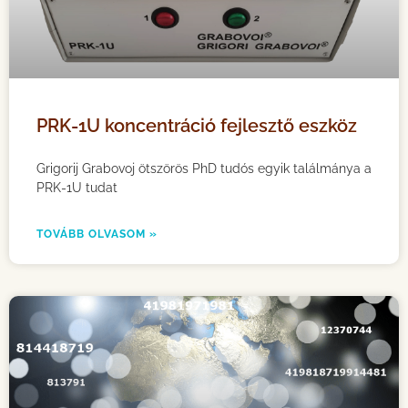
PRK-1U koncentráció fejlesztő eszköz
Grigorij Grabovoj ötszörös PhD tudós egyik találmánya a
PRK-1U tudat
TOVÁBB OLVASOM »