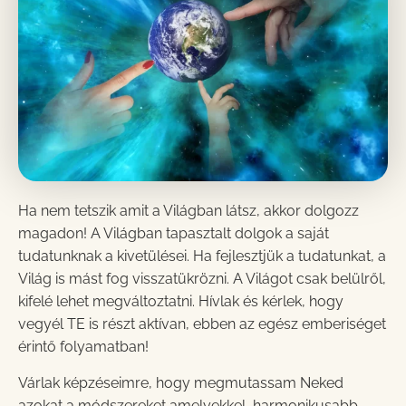
Ha nem tetszik amit a Világban látsz, akkor dolgozz
magadon! A Világban tapasztalt dolgok a saját
tudatunknak a kivetülései. Ha fejlesztjük a tudatunkat, a
Világ is mást fog visszatükrözni. A Világot csak belülről,
kifelé lehet megváltoztatni. Hívlak és kérlek, hogy
vegyél TE is részt aktívan, ebben az egész emberiséget
érintő folyamatban!
Várlak képzéseimre, hogy megmutassam Neked
azokat a módszereket amelyekkel, harmonikusabb,