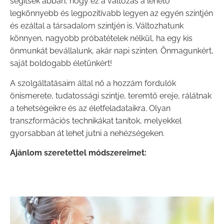
segítsek abban, hogy ez a változás a lehető
legkönnyebb és legpozitívabb legyen az egyén szintjén
és ezáltal a társadalom szintjén is. Változhatunk
könnyen, nagyobb próbatételek nélkül, ha egy kis
önmunkát bevállalunk, akár napi szinten. Önmagunkért,
saját boldogabb életünkért!
A szolgáltatásaim által nő a hozzám fordulók
önismerete, tudatossági szintje, teremtő ereje, rálátnak
a tehetségeikre és az életfeladataikra. Olyan
transzformációs technikákat tanítok, melyekkel
gyorsabban át lehet jutni a nehézségeken.
Ajánlom szeretettel módszereimet: