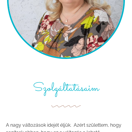
Szolgáltatásaim
A nagy változások idejét éljük. Azért születtem, hogy