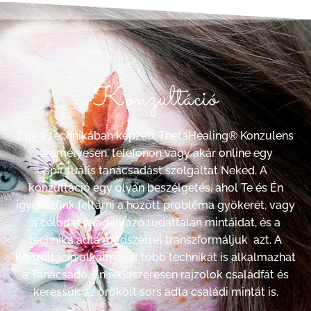
Konzultáció
Egy a technikában képzett ThetaHealing® Konzulens
személyesen, telefonon vagy akár online egy
spirituális tanácsadást szolgáltat Neked. A
konzultáció egy olyan beszélgetés, ahol Te és Én
igyekszünk feltárni a hozott probléma gyökerét, vagy
a célodat akadályozó tudattalan mintáidat, és a
technika adta módszerrel transzformáljuk azt. A
konzultáció alkalmával több technikát is alkalmazhat
a Tanácsadó. Én rendszeresen rajzolok családfát és
keressük az örökölt sors adta családi mintát is.