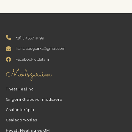
+36 30 557 41 99
franciaboglarka@gmail.com
Facebook oldalam
Módszereim
ThetaHealing
Grigorij Grabovoj módszere
Családterápia
Családorvoslás
Recall Healing és GM