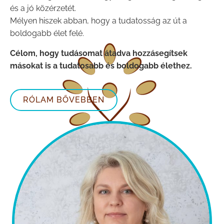
és a jó közérzetét.
Mélyen hiszek abban, hogy a tudatosság az út a
boldogabb élet felé.
Célom, hogy tudásomat átadva hozzásegítsek
másokat is a tudatosabb és boldogabb élethez.
RÓLAM BŐVEBBEN