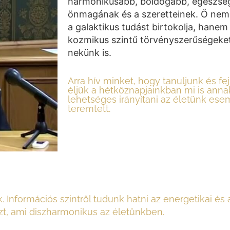
harmonikusabb, boldogabb, egészség
önmagának és a szeretteinek. Ő nem 
a galaktikus tudást birtokolja, hanem
kozmikus szintű törvényszerűségeket.
nekünk is.
Arra hív minket, hogy tanuljunk és fe
éljük a hétköznapjainkban mi is anna
lehetséges irányítani az életünk ese
teremtett.
nformációs szintről tudunk hatni az energetikai és a
azt, ami diszharmonikus az életünkben.