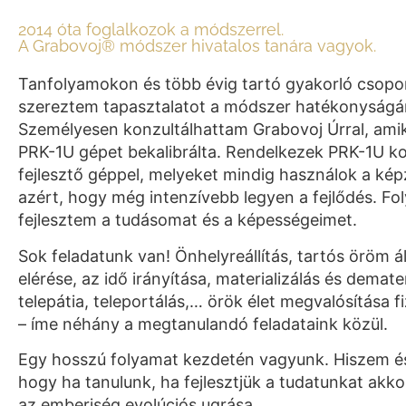
2014 óta foglalkozok a módszerrel.
A Grabovoj® módszer hivatalos tanára vagyok.
Tanfolyamokon és több évig tartó gyakorló csop
szereztem tapasztalatot a módszer hatékonyságár
Személyesen konzultálhattam Grabovoj Úrral, amik
PRK-1U gépet bekalibrálta. Rendelkezek PRK-1U k
fejlesztő géppel, melyeket mindig használok a ké
azért, hogy még intenzívebb legyen a fejlődés. F
fejlesztem a tudásomat és a képességeimet.
Sok feladatunk van! Önhelyreállítás, tartós öröm á
elérése, az idő irányítása, materializálás és demater
telepátia, teleportálás,… örök élet megvalósítása fi
– íme néhány a megtanulandó feladataink közül.
Egy hosszú folyamat kezdetén vagyunk. Hiszem é
hogy ha tanulunk, ha fejlesztjük a tudatunkat akk
az emberiség evolúciós ugrása.