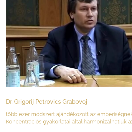
Dr. Grigorij Petrovics Grabovoj
több ezer módszert ajándékozott az emberiségnek. I
Koncentrációs gyakorlatai által harmonizálhatjuk 