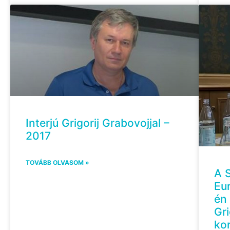
Interjú Grigorij Grabovojjal –
2017
TOVÁBB OLVASOM »
A 
Eu
én 
Gri
ko