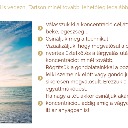
l is végezni. Tartson minél tovább, lehetőleg legal
Válasszuk ki a koncentráció célját: 
béke, egészség …
Csináljuk meg a technikát
Vizualizáljuk, hogy megvalósul a cé
nyertes üzletkötés a tárgyalás után
koncentrációt minél tovább.
Rögzítsük a gondolatainkkal a poz
lelki szemeink előtt vagy gondolj
sikeresen megvalósult. Érezzük a s
együttműködést.
Ha nagy a tét, akkor csináljuk aká
koncentrációt, addig amíg a vágy
itt az anyagban is!