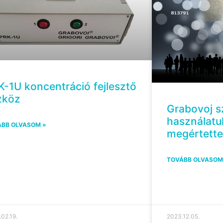
K-1U koncentráció fejlesztő
zköz
Grabovoj 
használatu
BB OLVASOM »
megértett
TOVÁBB OLVASOM
02.19.
2023.12.05.