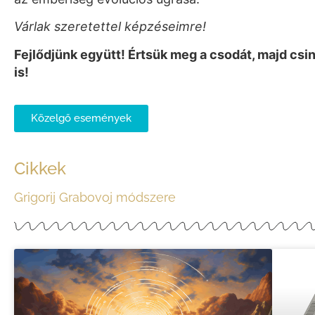
Várlak szeretettel képzéseimre!
Fejlődjünk együtt! Értsük meg a csodát, majd csi
is!
Közelgő események
Cikkek
Grigorij Grabovoj módszere