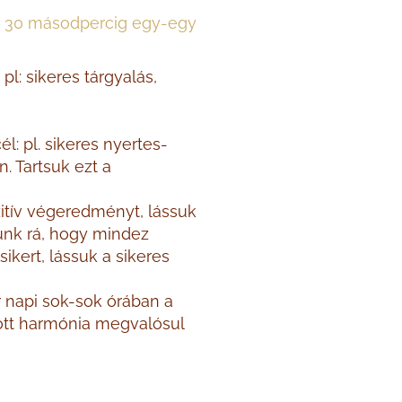
ább 30 másodpercig egy-egy
pl: sikeres tárgyalás,
l: pl. sikeres nyertes-
. Tartsuk ezt a
itív végeredményt, lássuk
unk rá, hogy mindez
ikert, lássuk a sikeres
r napi sok-sok órában a
ott harmónia megvalósul