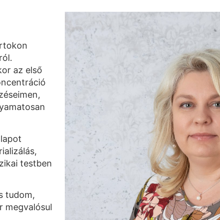
ortokon
ól.
or az első
oncentráció
pzéseimen,
olyamatosan
llapot
ializálás,
zikai testben
s tudom,
or megvalósul