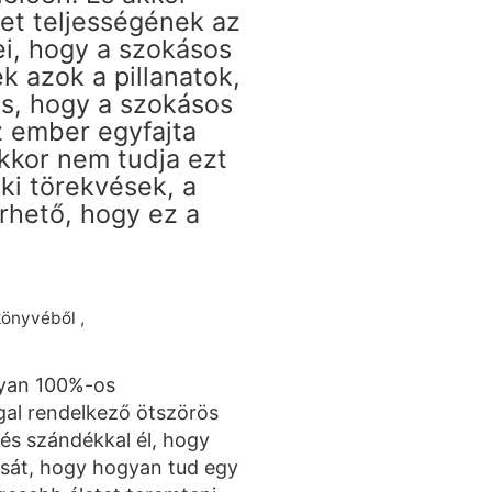
let teljességének az
ei, hogy a szokásos
 azok a pillanatok,
s, hogy a szokásos
z ember egyfajta
kkor nem tudja ezt
ki törekvések, a
rhető, hogy ez a
könyvéből ,
olyan 100%-os
gal rendelkező ötszörös
 és szándékkal él, hogy
ását, hogy hogyan tud egy