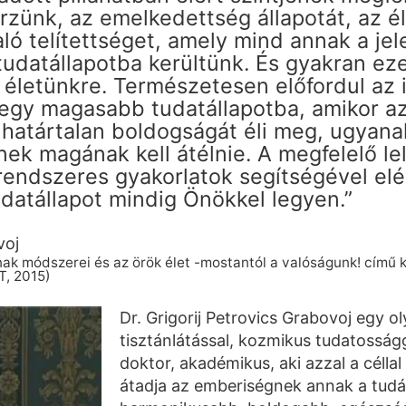
érzünk, az emelkedettség állapotát, az é
ó telítettséget, amely mind annak a jel
datállapotba kerültünk. És gyakran ezek
letünkre. Természetesen előfordul az i
k egy magasabb tudatállapotba, amikor a
 határtalan boldogságát éli meg, ugyana
ek magának kell átélnie. A megfelelő lel
endszeres gyakorlatok segítségével elé
atállapot mindig Önökkel legyen.”
voj
k módszerei és az örök élet -mostantól a valóságunk! című 
T, 2015)
Dr. Grigorij Petrovics Grabovoj egy 
tisztánlátással, kozmikus tudatosság
doktor, akadémikus, aki azzal a céllal
átadja az emberiségnek annak a tud