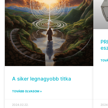
PR
es
TOVÁ
A siker legnagyobb titka
TOVÁBB OLVASOM »
2024.02.22.
2024.