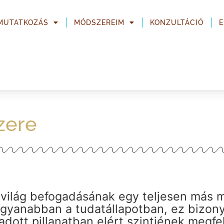
MUTATKOZÁS
MÓDSZEREIM
KONZULTÁCIÓ
zere
 világ befogadásának egy teljesen más 
gyanabban a tudatállapotban, ez bizony
 adott pillanatban elért szintjének megfe