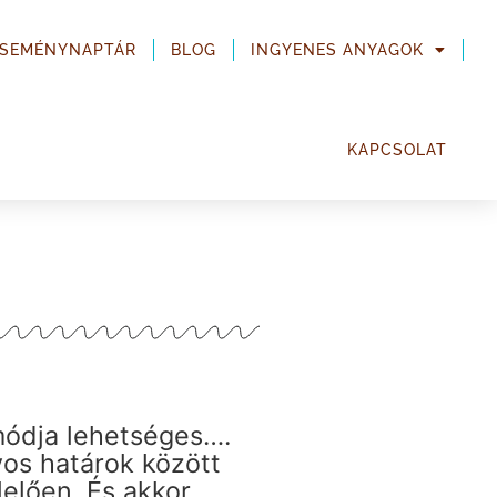
ESEMÉNYNAPTÁR
BLOG
INGYENES ANYAGOK
KAPCSOLAT
módja lehetséges….
os határok között
lelően. És akkor