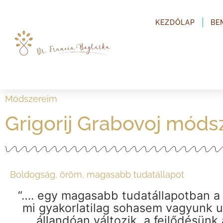
KEZDŐLAP
BE
Módszereim
Grigorij Grabovoj móds
Boldogság, öröm, magasabb tudatállapot
“…. egy magasabb tudatállapotban a
mi gyakorlatilag sohasem vagyunk u
állandóan változik, a fejlődésünk