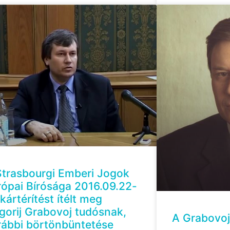
Strasbourgi Emberi Jogok
rópai Bírósága 2016.09.22-
kártérítést ítélt meg
gorij Grabovoj tudósnak,
A Grabovoj
rábbi börtönbüntetése