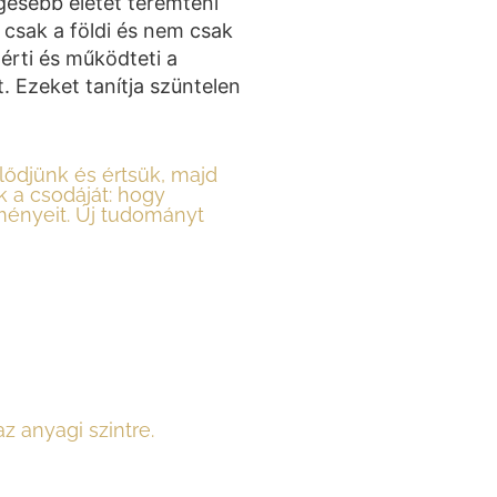
esebb életet teremteni
csak a földi és nem csak
 érti és működteti a
 Ezeket tanítja szüntelen
jlődjünk és értsük, majd
k a csodáját: hogy
ményeit. Új tudományt
z anyagi szintre.