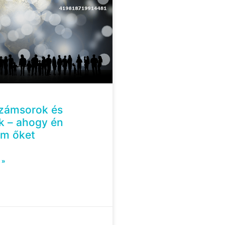
számsorok és
k – ahogy én
em őket
 »