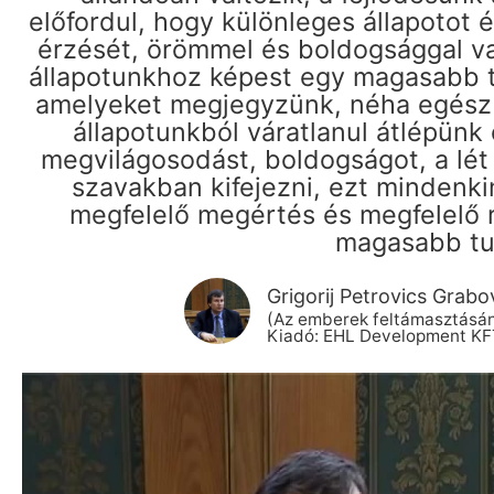
előfordul, hogy különleges állapotot 
érzését, örömmel és boldogsággal val
állapotunkhoz képest egy magasabb tu
amelyeket megjegyzünk, néha egész é
állapotunkból váratlanul átlépün
megvilágosodást, boldogságot, a lét
szavakban kifejezni, ezt mindenkin
megfelelő megértés és megfelelő r
magasabb tud
Grigorij Petrovics Grabo
(Az emberek feltámasztásána
Kiadó: EHL Development KF