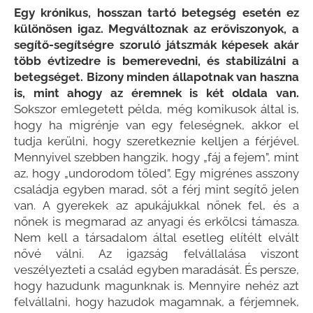
Egy krónikus, hosszan tartó betegség esetén ez
különösen igaz. Megváltoznak az erőviszonyok, a
segítő-segítségre szoruló játszmák képesek akár
több évtizedre is bemerevedni, és stabilizálni a
betegséget. Bizony minden állapotnak van haszna
is, mint ahogy az éremnek is két oldala van.
Sokszor emlegetett példa, még komikusok által is,
hogy ha migrénje van egy feleségnek, akkor el
tudja kerülni, hogy szeretkeznie kelljen a férjével.
Mennyivel szebben hangzik, hogy „fáj a fejem”, mint
az, hogy „undorodom tőled”. Egy migrénes asszony
családja egyben marad, sőt a férj mint segítő jelen
van. A gyerekek az apukájukkal nőnek fel, és a
nőnek is megmarad az anyagi és erkölcsi támasza.
Nem kell a társadalom által esetleg elítélt elvált
nővé válni. Az igazság felvállalása viszont
veszélyezteti a család egyben maradását. És persze,
hogy hazudunk magunknak is. Mennyire nehéz azt
felvállalni, hogy hazudok magamnak, a férjemnek,