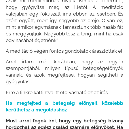
Csak mi meditációnak hívjuk. Kérjük a Teremtőt,
hogy gyógyítsa meg az illetőt. A meditáció
valójában egy fókuszált ima ebben az esetben. És
azért együtt, mert így nagyobb az ereje. Olyan ez,
mint amikor egymásnak támasztunk több hasáb fát
és meggyújtjuk. Nagyobb lesz a láng, mint ha csak
egy hasábot égetnénk.”
A meditáció végén fontos gondolatok árasztottak el.
Arról írtam már korábban, hogy az egyén
szempontjából, milyen típusú betegségelőnyök
vannak, és azok megfejtése, hogyan segítheti a
gyógyulást.
Erre a linkre kattintva itt elolvasható ez az írás:
Ha megfejted a betegség előnyeit közelebb
kerülhetsz a megoldáshoz
Most arról fogok írni, hogy egy betegség bizony
hordozhat az egész család számára előnyöket. Ha