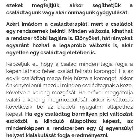
ezeket megfejtjük, akkor segíthetjük a
családtagunk vagy akár önmagunk gyógyulását.
Azért imádom a családterápiát, mert a családot
egy rendszernek tekinti. Minden változás, kihathat
a rendszer többi tagjára is. Előnyöket, hátrányokat
egyaránt hozhat a legapróbb változás is, akár
egyetlen egy családtag életében is.
Képzeljük el, hogy a család minden tagja fogja a
képen látható fehér, család feliratú korongot. Ha az
egyik családtag maga felé húzza a korongot, akkor
önkénytelenül mozdul minden családtagnak a keze,
követve a korong mozgását. Ha erővel meggátolja
valaki a korong megmozdulását, akkor is változás
következik be az eredeti nyugalmi állapothoz
képest.
Ha egy családtag bármilyen pici változást
eszközöl, a kiinduló állapothoz képest, az
mindenképpen a rendszerben egy új egyensúlyi
helyzet kialakulását fogja eredményezni.