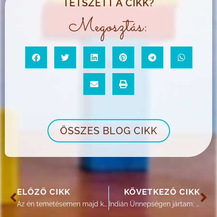
TETSZETT A CIKK?
Megosztás:
ÖSSZES BLOG CIKK
ELŐZŐ CIKK
KÖVETKEZŐ CIKK
Az én temetésemen majd kacagjatok és mókázzatok – 2. rész
Indián Ünnepségen jártam: PowWow Arleeban (Montána, USA)