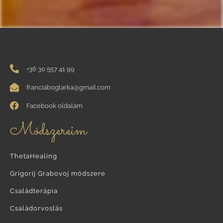
+36 30 557 41 99
franciaboglarka@gmail.com
Facebook oldalam
Módszereim
ThetaHealing
Grigorij Grabovoj módszere
Családterápia
Családorvoslás