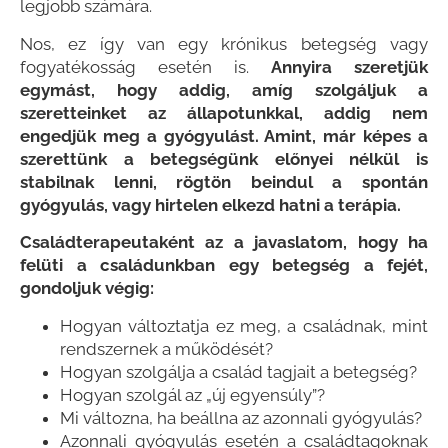
legjobb számára.
Nos, ez így van egy krónikus betegség vagy
fogyatékosság esetén is.
Annyira szeretjük
egymást, hogy addig, amíg szolgáljuk a
szeretteinket az állapotunkkal, addig nem
engedjük meg a gyógyulást. Amint, már képes a
szerettünk a betegségünk előnyei nélkül is
stabilnak lenni, rögtön beindul a spontán
gyógyulás, vagy hirtelen elkezd hatni a terápia.
Családterapeutaként az a javaslatom, hogy ha
felüti a családunkban egy betegség a fejét,
gondoljuk végig:
Hogyan változtatja ez meg, a családnak, mint
rendszernek a működését?
Hogyan szolgálja a család tagjait a betegség?
Hogyan szolgál az „új egyensúly”?
Mi változna, ha beállna az azonnali gyógyulás?
Azonnali gyógyulás esetén a családtagoknak