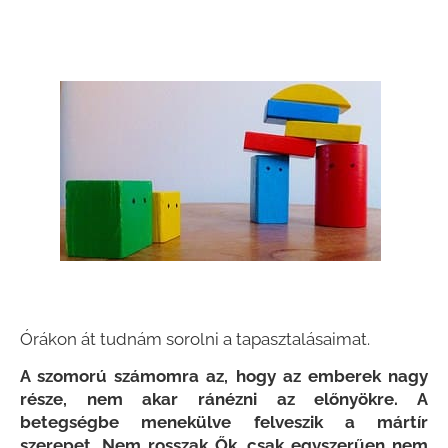
Órákon át tudnám sorolni a tapasztalásaimat.
A szomorú számomra az, hogy az emberek nagy
része, nem akar ránézni az előnyökre. A
betegségbe menekülve felveszik a mártír
szerepet. Nem rosszak Ők, csak egyszerűen nem