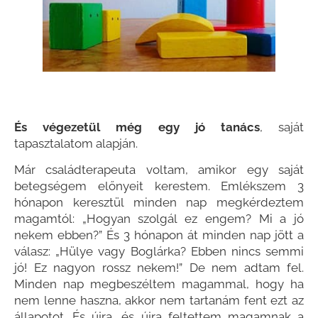
És végezetül még egy jó tanács
, saját
tapasztalatom alapján.
Már családterapeuta voltam, amikor egy saját
betegségem előnyeit kerestem. Emlékszem 3
hónapon keresztül minden nap megkérdeztem
magamtól: „Hogyan szolgál ez engem? Mi a jó
nekem ebben?” És 3 hónapon át minden nap jött a
válasz: „Hülye vagy Boglárka? Ebben nincs semmi
jó! Ez nagyon rossz nekem!” De nem adtam fel.
Minden nap megbeszéltem magammal, hogy ha
nem lenne haszna, akkor nem tartanám fent ezt az
állapotot. És újra, és újra feltettem magamnak a