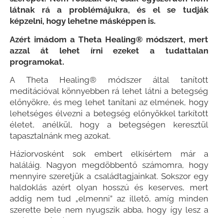
látnak rá a problémájukra, és el se tudják
képzelni, hogy lehetne másképpen is.
Azért imádom a Theta Healing® módszert, mert
azzal át lehet írni ezeket a tudattalan
programokat.
A Theta Healing® módszer által tanított
meditációval könnyebben rá lehet látni a betegség
előnyökre, és meg lehet tanítani az elmének, hogy
lehetséges élvezni a betegség előnyökkel tarkított
életet, anélkül, hogy a betegségen keresztül
tapasztalnánk meg azokat.
Háziorvosként sok embert elkísértem már a
haláláig. Nagyon megdöbbentő számomra, hogy
mennyire szeretjük a családtagjainkat. Sokszor egy
haldoklás azért olyan hosszú és keserves, mert
addig nem tud „elmenni” az illető, amíg minden
szerette bele nem nyugszik abba, hogy így lesz a