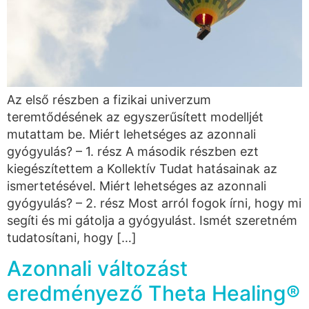
Az első részben a fizikai univerzum
teremtődésének az egyszerűsített modelljét
mutattam be. Miért lehetséges az azonnali
gyógyulás? – 1. rész A második részben ezt
kiegészítettem a Kollektív Tudat hatásainak az
ismertetésével. Miért lehetséges az azonnali
gyógyulás? – 2. rész Most arról fogok írni, hogy mi
segíti és mi gátolja a gyógyulást. Ismét szeretném
tudatosítani, hogy […]
Azonnali változást
eredményező Theta Healing®