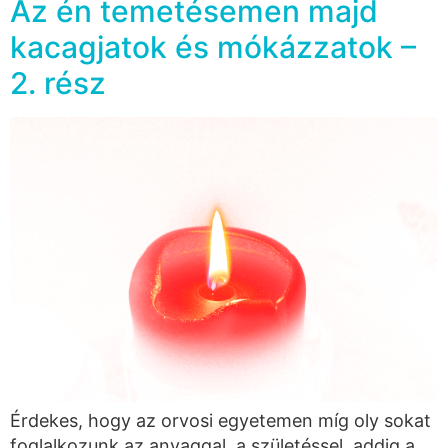
Az én temetésemen majd
kacagjatok és mókázzatok –
2. rész
Érdekes, hogy az orvosi egyetemen míg oly sokat
foglalkozunk az anyaggal, a születéssel, addig a