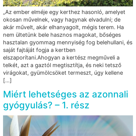
„Az ember elméje egy kerthez hasonló, amelyet
okosan művelnek, vagy hagynak elvadulni; de
akár művelt, akár elhanyagolt, mégis terem. Ha
nem ültetünk bele hasznos magokat, bőséges
hasztalan gyommag mennyiség fog belehullani, és
saját fajtáját fogja a kertben
elszaporítani.Ahogyan a kertész megműveli a
telkét, azt a gaztól megtisztítja, és neki tetsző
virágokat, gyümölcsöket termeszt, úgy kellene
[…]
Miért lehetséges az azonnali
gyógyulás? – 1. rész