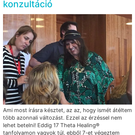
konzultáció
Ami most írásra késztet, az az, hogy ismét átéltem
több azonnali változást. Ezzel az érzéssel nem
lehet betelni! Eddig 17 Theta Healing®
tanfolyamon vagyok túl, ebből 7-et végeztem