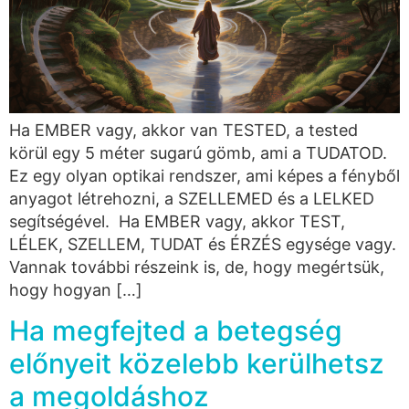
Ha EMBER vagy, akkor van TESTED, a tested
körül egy 5 méter sugarú gömb, ami a TUDATOD.
Ez egy olyan optikai rendszer, ami képes a fényből
anyagot létrehozni, a SZELLEMED és a LELKED
segítségével. Ha EMBER vagy, akkor TEST,
LÉLEK, SZELLEM, TUDAT és ÉRZÉS egysége vagy.
Vannak további részeink is, de, hogy megértsük,
hogy hogyan […]
Ha megfejted a betegség
előnyeit közelebb kerülhetsz
a megoldáshoz