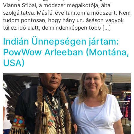
Vianna Stibal, a módszer megalkotója, által
szolgáltatva. Másfél éve tanítom a módszert. Nem
tudom pontosan, hogy hány un. ásáson vagyok
túl ez idő alatt, de mindenképpen több […]
Indián Ünnepségen jártam:
PowWow Arleeban (Montána,
USA)