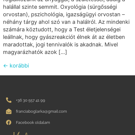
halállal szinte semmit. Oxyológia (sürgősségi
orvostan), pszichológia, igazságügyi orvostan –
néhány tárgy ahol szó van a halálról. Az mindenki
számára köztudott, hogy a Test életjelenségei
leállnak, hogy gyászreakciót élnek át az életben
maradottak, jogi tennivalók is akadnak. Mivel
magyarázhatók azok […]
←
korábbi
+36 30 557 41 99
franciaboglarka@gmail.com
Facebook oldalam