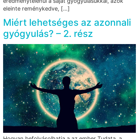
eredménytelenül a saját gyógyulásukkal, azok
eleinte reménykedve, […]
Miért lehetséges az azonnali
gyógyulás? – 2. rész
Hogyan befolyásolhatja a az ember Tudata, a